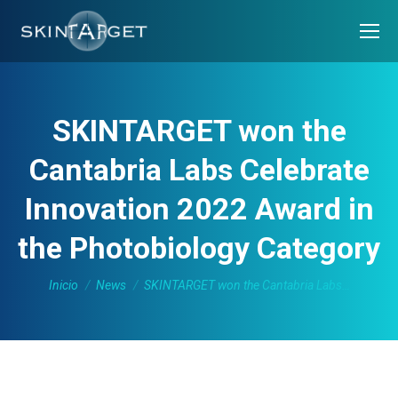
SKINTARGET won the
Cantabria Labs Celebrate
Innovation 2022 Award in
the Photobiology Category
Estás aquí:
Inicio
News
SKINTARGET won the Cantabria Labs…