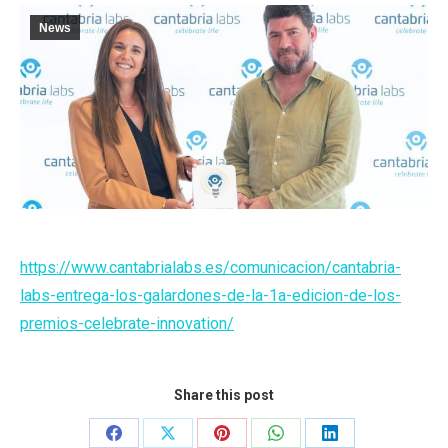
News
https://www.cantabrialabs.es/comunicacion/cantabria-
labs-entrega-los-galardones-de-la-1a-edicion-de-los-
premios-celebrate-innovation/
Share this post
Share
Share
Share
Share
Share