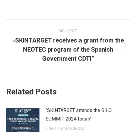
on
on
on
on
on
Facebook
X
Pinterest
WhatsApp
LinkedIn
Navegación
SIGUIENTE
entre
«SKINTARGET receives a grant from the
NEOTEC program of the Spanish
Publicación
publicaciones
siguiente:
Government CDTI”
Related Posts
“SKINTARGET attends the SILO
SUMMIT 2024 forum”
3 de diciembre de 2024