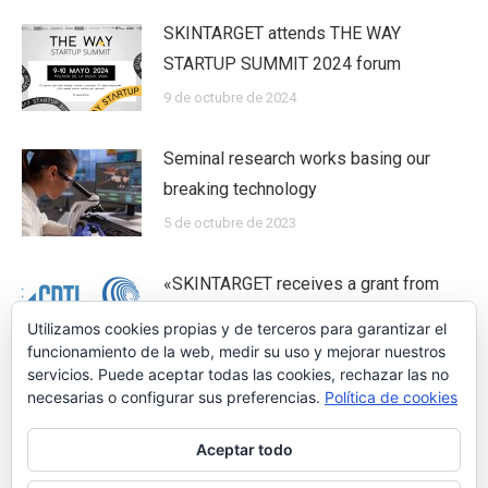
SKINTARGET attends THE WAY
STARTUP SUMMIT 2024 forum
9 de octubre de 2024
Seminal research works basing our
breaking technology
5 de octubre de 2023
«SKINTARGET receives a grant from
the NEOTEC program of the Spanish
Utilizamos cookies propias y de terceros para garantizar el
Government CDTI”
funcionamiento de la web, medir su uso y mejorar nuestros
servicios. Puede aceptar todas las cookies, rechazar las no
1 de mayo de 2023
necesarias o configurar sus preferencias.
Política de cookies
Aceptar todo