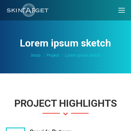
Lorem ipsum sketch
Estás aquí:
Inicio
Project
Lorem ipsum sketch
PROJECT HIGHLIGHTS