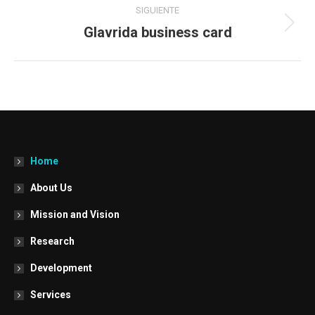
Navegación
SIGUIENTE
entre
Glavrida business card
Proyecto
siguiente
proyectos
Home
About Us
Mission and Vision
Research
Development
Services