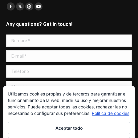
Encuéntranos en:
Facebook
X
Dribbble
YouTube
page
page
page
page
Any questions? Get in touch!
opens
opens
opens
opens
in
in
in
in
Nombre *
new
new
new
new
window
window
window
window
E-mail *
Teléfono
Mensaje
Utilizamos cookies propias y de terceros para garantizar el
funcionamiento de la web, medir su uso y mejorar nuestros
servicios. Puede aceptar todas las cookies, rechazar las no
necesarias o configurar sus preferencias.
Política de cookies
ENVIAR
Aceptar todo