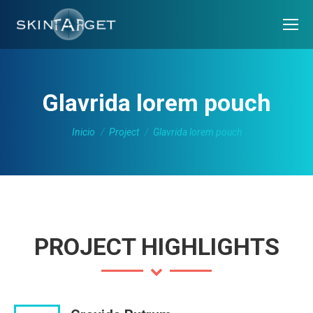
Glavrida lorem pouch
Estás aquí:
Inicio
Project
Glavrida lorem pouch
PROJECT HIGHLIGHTS