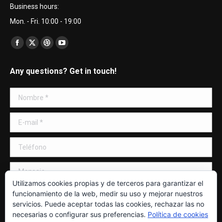
Business hours:
Mon. - Fri. 10:00 - 19:00
Encuéntranos en:
Facebook
X
Dribbble
YouTube
page
page
page
page
Any questions? Get in touch!
opens
opens
opens
opens
in
in
in
in
Nombre *
new
new
new
new
window
window
window
window
E-mail *
Teléfono
Mensaje
Utilizamos cookies propias y de terceros para garantizar el
funcionamiento de la web, medir su uso y mejorar nuestros
servicios. Puede aceptar todas las cookies, rechazar las no
necesarias o configurar sus preferencias.
Política de cookies